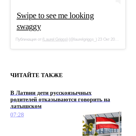
Swipe to see me looking
swaggy
Публикация от
{Laurel Griggs}
(@laurelgriggs_) 23 Окт 2019 в 3:51 PDT
ЧИТАЙТЕ ТАКЖЕ
В Латвии дети русскоязычных
родителей отказываются говорить на
латышском
07:28