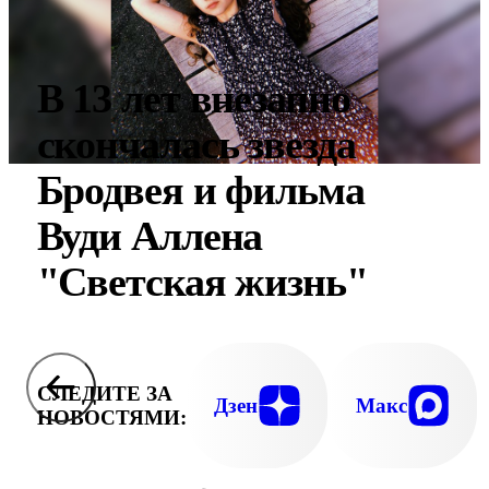
В 13 лет внезапно
скончалась звезда
Бродвея и фильма
Вуди Аллена
"Светская жизнь"
СЛЕДИТЕ ЗА
Дзен
Макс
НОВОСТЯМИ: