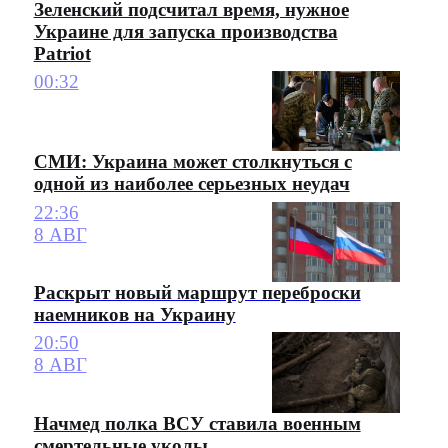
Зеленский подсчитал время, нужное
Украине для запуска производства
Patriot
00:32
СМИ: Украина может столкнуться с
одной из наиболее серьезных неудач
22:36
8 АВГ
Раскрыт новый маршрут переброски
наемников на Украину
20:50
8 АВГ
Начмед полка ВСУ ставила военным
смертельные уколы