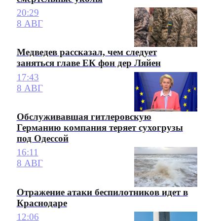
20:29
8 АВГ
Медведев рассказал, чем следует
заняться главе ЕК фон дер Ляйен
17:43
8 АВГ
Обслуживавшая гитлеровскую
Германию компания теряет сухогрузы
под Одессой
16:11
8 АВГ
Отражение атаки беспилотников идет в
Краснодаре
12:06