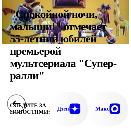
"Спокойной ночи,
малыши!" отмечает
55-летний юбилей
премьерой
мультсериала "Супер-
ралли"
СЛЕДИТЕ ЗА
Дзен
Макс
НОВОСТЯМИ: