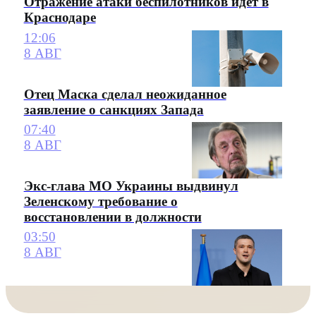
Отражение атаки беспилотников идет в
Краснодаре
12:06
8 АВГ
Отец Маска сделал неожиданное
заявление о санкциях Запада
07:40
8 АВГ
Экс-глава МО Украины выдвинул
Зеленскому требование о
восстановлении в должности
03:50
8 АВГ