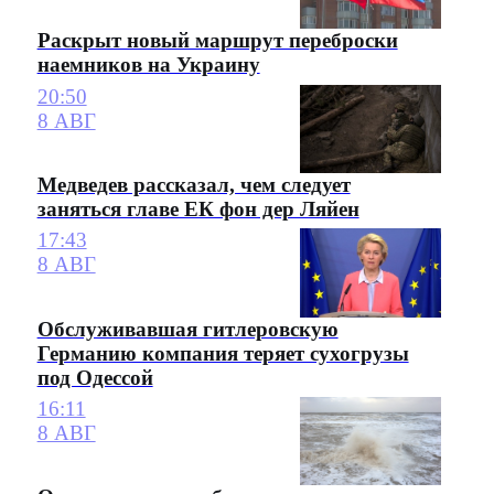
Раскрыт новый маршрут переброски
наемников на Украину
20:50
8 АВГ
Медведев рассказал, чем следует
заняться главе ЕК фон дер Ляйен
17:43
8 АВГ
Обслуживавшая гитлеровскую
Германию компания теряет сухогрузы
под Одессой
16:11
8 АВГ