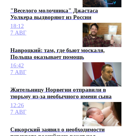
"Веселого молочника" Джастаса
Уолкера выдворяют из России
18:12
7 АВГ
Навроцкий: там, где бьют москаля,
Польша оказывает помощь
16:42
7 АВГ
Жительницу Норвегии отправили в
тюрьму из-за необычного имени сына
12:26
7 АВГ
Сикорский заявил о необходимости