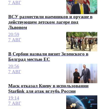
7 АВГ
ВСУ разместили наемников и оружие в
действующем детском лагере под
Львовом
20:59
7 АВГ
В Сербии назвали визит Зеленского в
Белград местью ЕС
20:56
7 АВГ
Маск отказал Киеву в использовании
Starlink для атак вглубь России
19:14
7 АВГ