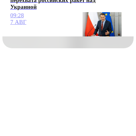
перехвата российских ракет над
Украиной
09:28
7 АВГ