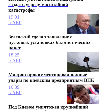
создать угрозу масштабной
катастрофы
19:01
5 АВГ
Зеленский сделал заявление о
пусковых установках баллистических
ракет
18:25
5 АВГ
Макрон прокомментировал ночные
удары по киевским предприятиям ВПК
16:39
5 АВГ
Под Киевом уничтожен крупнейший