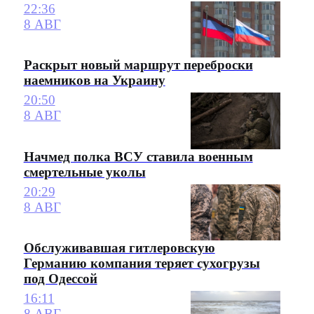
22:36
8 АВГ
Раскрыт новый маршрут переброски
наемников на Украину
20:50
8 АВГ
Начмед полка ВСУ ставила военным
смертельные уколы
20:29
8 АВГ
Обслуживавшая гитлеровскую
Германию компания теряет сухогрузы
под Одессой
16:11
8 АВГ