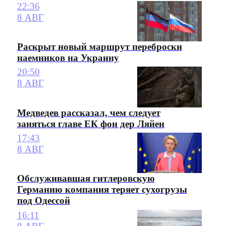
22:36
8 АВГ
Раскрыт новый маршрут переброски
наемников на Украину
20:50
8 АВГ
Медведев рассказал, чем следует
заняться главе ЕК фон дер Ляйен
17:43
8 АВГ
Обслуживавшая гитлеровскую
Германию компания теряет сухогрузы
под Одессой
16:11