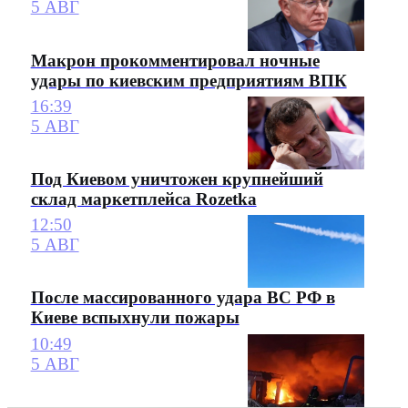
5 АВГ
Макрон прокомментировал ночные
удары по киевским предприятиям ВПК
16:39
5 АВГ
Под Киевом уничтожен крупнейший
склад маркетплейса Rozetka
12:50
5 АВГ
После массированного удара ВС РФ в
Киеве вспыхнули пожары
10:49
5 АВГ