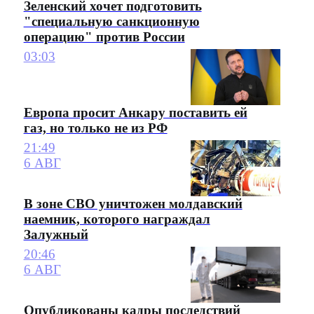
Зеленский хочет подготовить
"специальную санкционную
операцию" против России
03:03
Европа просит Анкару поставить ей
газ, но только не из РФ
21:49
6 АВГ
В зоне СВО уничтожен молдавский
наемник, которого награждал
Залужный
20:46
6 АВГ
Опубликованы кадры последствий