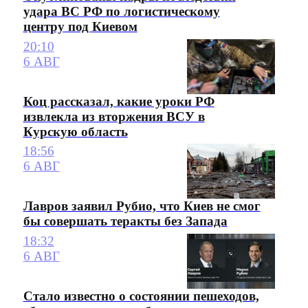
удара ВС РФ по логистическому
центру под Киевом
20:10
6 АВГ
Коц рассказал, какие уроки РФ
извлекла из вторжения ВСУ в
Курскую область
18:56
6 АВГ
Лавров заявил Рубио, что Киев не смог
бы совершать теракты без Запада
18:32
6 АВГ
Стало известно о состоянии пешеходов,