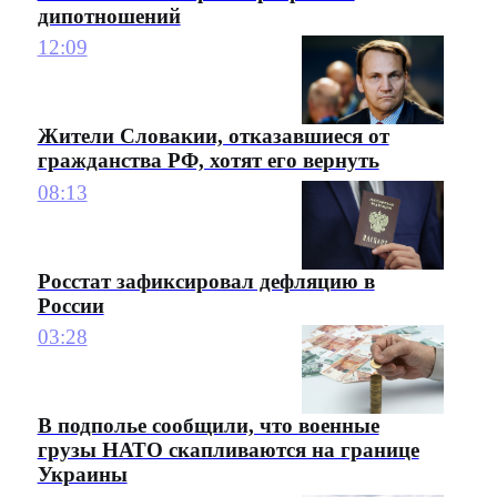
дипотношений
12:09
Жители Словакии, отказавшиеся от
гражданства РФ, хотят его вернуть
08:13
Росстат зафиксировал дефляцию в
России
03:28
В подполье сообщили, что военные
грузы НАТО скапливаются на границе
Украины