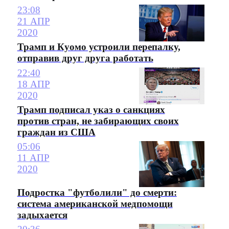
23:08
21 АПР
2020
Трамп и Куомо устроили перепалку,
отправив друг друга работать
22:40
18 АПР
2020
Трамп подписал указ о санкциях
против стран, не забирающих своих
граждан из США
05:06
11 АПР
2020
Подростка "футболили" до смерти:
система американской медпомощи
задыхается