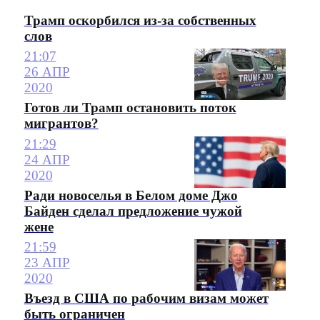
Трамп оскорбился из-за собственных
слов
21:07
26 АПР
2020
Готов ли Трамп остановить поток
мигрантов?
21:29
24 АПР
2020
Ради новоселья в Белом доме Джо
Байден сделал предложение чужой
жене
21:59
23 АПР
2020
Въезд в США по рабочим визам может
быть ограничен