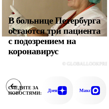
В больнице Петербурга
остаются три пациента
с подозрением на
коронавирус
© GLOBALLOOKPRE
СЛЕДИТЕ ЗА
Дзен
Макс
НОВОСТЯМИ: