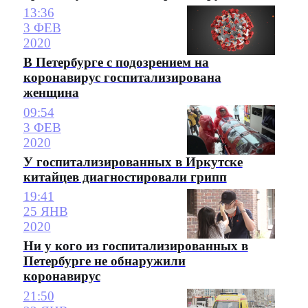
13:36
3 ФЕВ
2020
В Петербурге с подозрением на
коронавирус госпитализирована
женщина
09:54
3 ФЕВ
2020
У госпитализированных в Иркутске
китайцев диагностировали грипп
19:41
25 ЯНВ
2020
Ни у кого из госпитализированных в
Петербурге не обнаружили
коронавирус
21:50