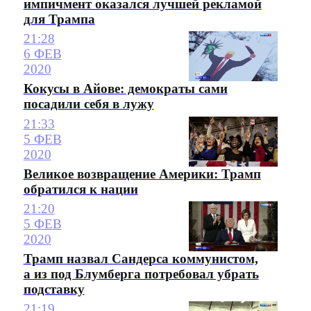
импичмент оказался лучшей рекламой
для Трампа
21:28
6 ФЕВ
2020
Кокусы в Айове: демократы сами
посадили себя в лужу
21:33
5 ФЕВ
2020
Великое возвращение Америки: Трамп
обратился к нации
21:20
5 ФЕВ
2020
Трамп назвал Сандерса коммунистом,
а из под Блумберга потребовал убрать
подставку
21:19