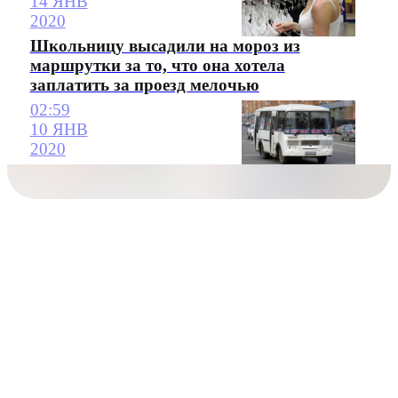
14 ЯНВ
2020
Школьницу высадили на мороз из
маршрутки за то, что она хотела
заплатить за проезд мелочью
02:59
10 ЯНВ
2020