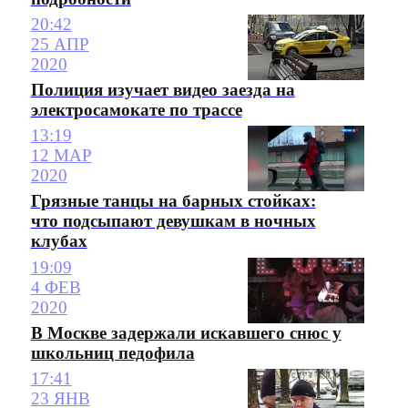
20:42
25 АПР
2020
Полиция изучает видео заезда на
электросамокате по трассе
13:19
12 МАР
2020
Грязные танцы на барных стойках:
что подсыпают девушкам в ночных
клубах
19:09
4 ФЕВ
2020
В Москве задержали искавшего снюс у
школьниц педофила
17:41
23 ЯНВ