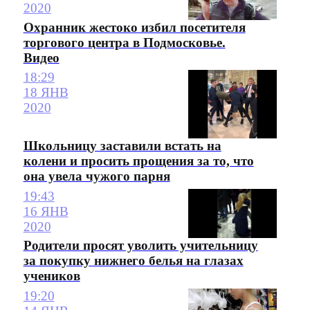
2020
Охранник жестоко избил посетителя
торгового центра в Подмосковье.
Видео
18:29
18 ЯНВ
2020
Школьницу заставили встать на
колени и просить прощения за то, что
она увела чужого парня
19:43
16 ЯНВ
2020
Родители просят уволить учительницу
за покупку нижнего белья на глазах
учеников
19:20