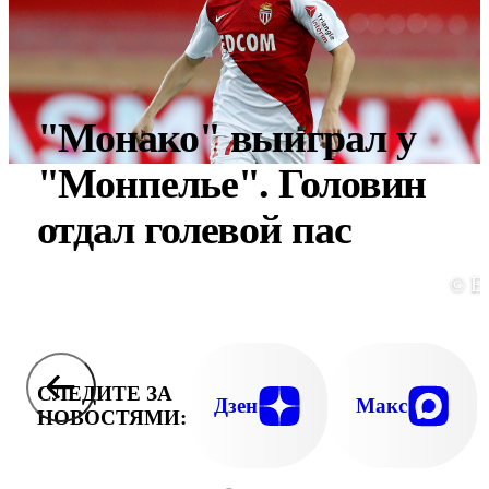
"Монако" выиграл у
"Монпелье". Головин
отдал голевой пас
© E
СЛЕДИТЕ ЗА
Дзен
Макс
НОВОСТЯМИ: