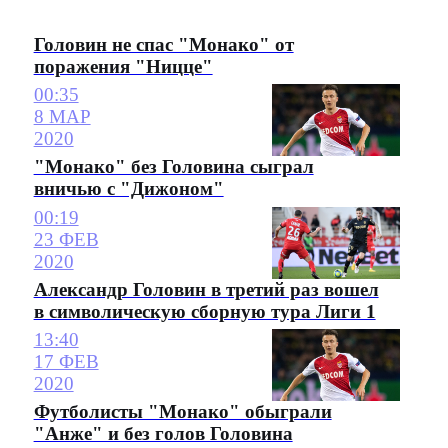
Головин не спас "Монако" от
поражения "Ницце"
00:35
8 МАР
2020
"Монако" без Головина сыграл
вничью с "Дижоном"
00:19
23 ФЕВ
2020
Александр Головин в третий раз вошел
в символическую сборную тура Лиги 1
13:40
17 ФЕВ
2020
Футболисты "Монако" обыграли
"Анже" и без голов Головина