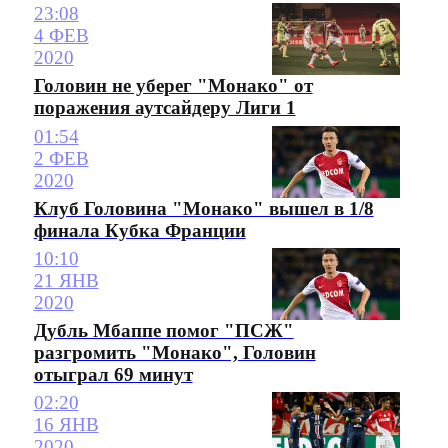
23:08
4 ФЕВ
2020
Головин не уберег "Монако" от
поражения аутсайдеру Лиги 1
01:54
2 ФЕВ
2020
Клуб Головина "Монако" вышел в 1/8
финала Кубка Франции
10:10
21 ЯНВ
2020
Дубль Мбаппе помог "ПСЖ"
разгромить "Монако", Головин
отыграл 69 минут
02:20
16 ЯНВ
2020