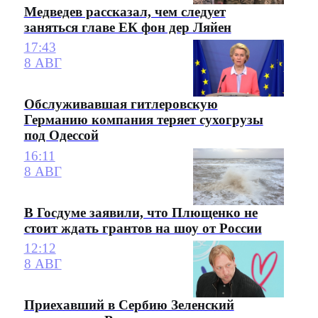
Медведев рассказал, чем следует
заняться главе ЕК фон дер Ляйен
17:43
8 АВГ
Обслуживавшая гитлеровскую
Германию компания теряет сухогрузы
под Одессой
16:11
8 АВГ
В Госдуме заявили, что Плющенко не
стоит ждать грантов на шоу от России
12:12
8 АВГ
Приехавший в Сербию Зеленский