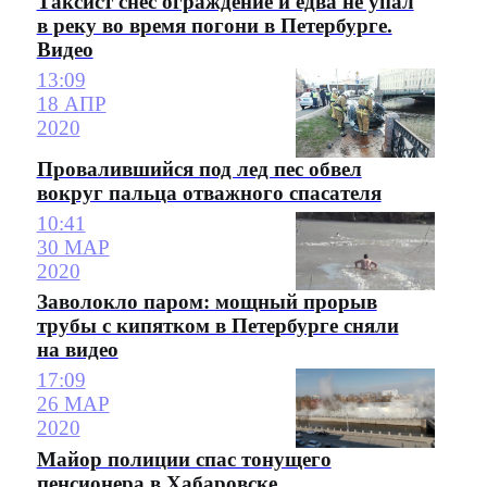
Таксист снес ограждение и едва не упал
в реку во время погони в Петербурге.
Видео
13:09
18 АПР
2020
Провалившийся под лед пес обвел
вокруг пальца отважного спасателя
10:41
30 МАР
2020
Заволокло паром: мощный прорыв
трубы с кипятком в Петербурге сняли
на видео
17:09
26 МАР
2020
Майор полиции спас тонущего
пенсионера в Хабаровске