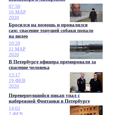
07:50
16 МАР
2020
Бросился на помощь и провалился
сам: спасение тонущей собаки попало
на видео
10:20
11 МАР
2020
В Петербурге офицера премировали за
спасение человека
13:17
19 ФЕВ
2020
Перевернувшийся пикап упал с
набережной Фонтанки в Петербурге
14:02
2 ФЕВ