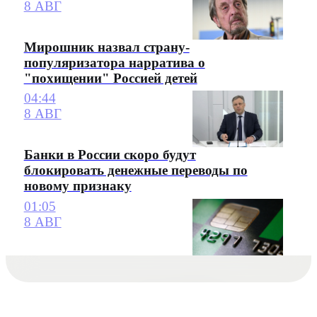
8 АВГ
Мирошник назвал страну-
популяризатора нарратива о
"похищении" Россией детей
04:44
8 АВГ
Банки в России скоро будут
блокировать денежные переводы по
новому признаку
01:05
8 АВГ