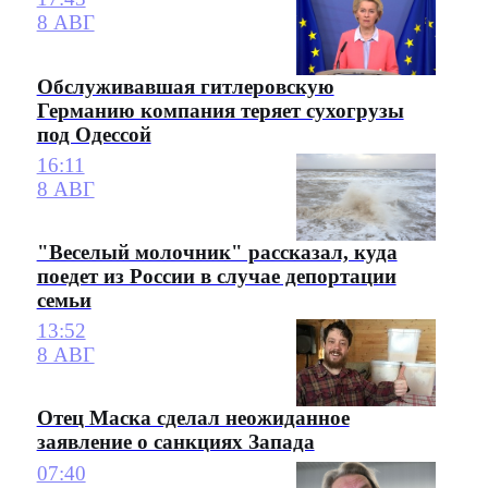
8 АВГ
Обслуживавшая гитлеровскую
Германию компания теряет сухогрузы
под Одессой
16:11
8 АВГ
"Веселый молочник" рассказал, куда
поедет из России в случае депортации
семьи
13:52
8 АВГ
Отец Маска сделал неожиданное
заявление о санкциях Запада
07:40