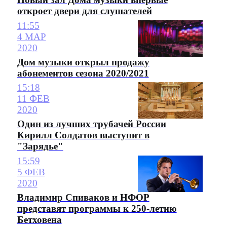
откроет двери для слушателей
11:55
4 МАР
2020
Дом музыки открыл продажу
абонементов сезона 2020/2021
15:18
11 ФЕВ
2020
Один из лучших трубачей России
Кирилл Солдатов выступит в
"Зарядье"
15:59
5 ФЕВ
2020
Владимир Спиваков и НФОР
представят программы к 250-летию
Бетховена