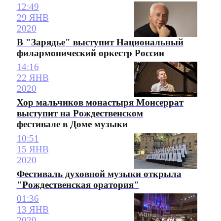
12:49
29 ЯНВ
2020
В "Зарядье" выступит Национальный
филармонический оркестр России
14:16
22 ЯНВ
2020
Хор мальчиков монастыря Монсеррат
выступит на Рождественском
фестивале в Доме музыки
10:51
15 ЯНВ
2020
Фестиваль духовной музыки открыла
"Рождественская оратория"
01:36
13 ЯНВ
2020