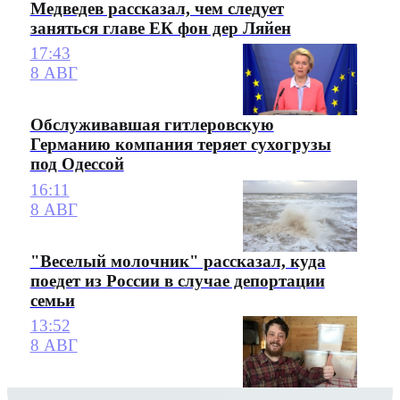
Медведев рассказал, чем следует
заняться главе ЕК фон дер Ляйен
17:43
8 АВГ
Обслуживавшая гитлеровскую
Германию компания теряет сухогрузы
под Одессой
16:11
8 АВГ
"Веселый молочник" рассказал, куда
поедет из России в случае депортации
семьи
13:52
8 АВГ