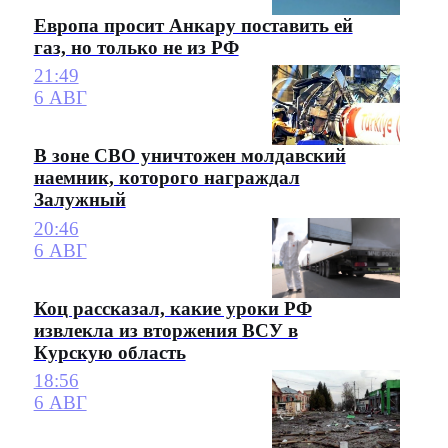
Европа просит Анкару поставить ей
газ, но только не из РФ
21:49
6 АВГ
В зоне СВО уничтожен молдавский
наемник, которого награждал
Залужный
20:46
6 АВГ
Коц рассказал, какие уроки РФ
извлекла из вторжения ВСУ в
Курскую область
18:56
6 АВГ