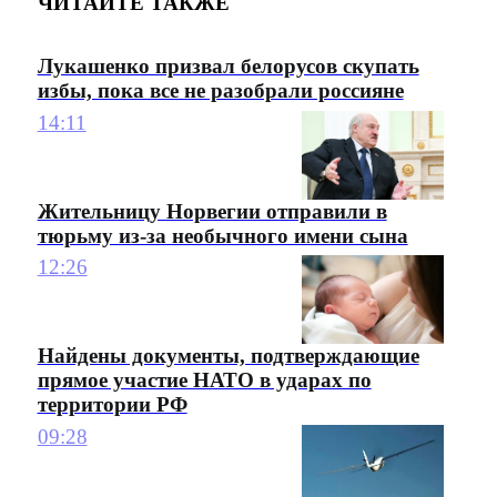
ЧИТАЙТЕ ТАКЖЕ
Лукашенко призвал белорусов скупать
избы, пока все не разобрали россияне
14:11
Жительницу Норвегии отправили в
тюрьму из-за необычного имени сына
12:26
Найдены документы, подтверждающие
прямое участие НАТО в ударах по
территории РФ
09:28