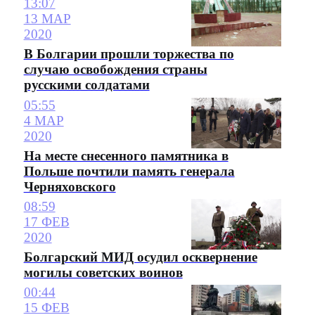
13:07
13 МАР
2020
В Болгарии прошли торжества по
случаю освобождения страны
русскими солдатами
05:55
4 МАР
2020
На месте снесенного памятника в
Польше почтили память генерала
Черняховского
08:59
17 ФЕВ
2020
Болгарский МИД осудил осквернение
могилы советских воинов
00:44
15 ФЕВ