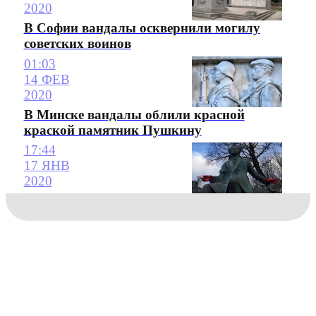
2020
В Софии вандалы осквернили могилу
советских воинов
01:03
14 ФЕВ
2020
В Минске вандалы облили красной
краской памятник Пушкину
17:44
17 ЯНВ
2020