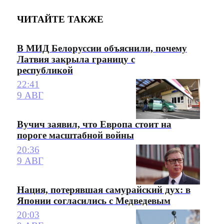
ЧИТАЙТЕ ТАКЖЕ
В МИД Белоруссии объяснили, почему
Латвия закрыла границу с
республикой
22:41
9 АВГ
Вучич заявил, что Европа стоит на
пороге масштабной войны
20:36
9 АВГ
Нация, потерявшая самурайский дух: в
Японии согласились с Медведевым
20:03