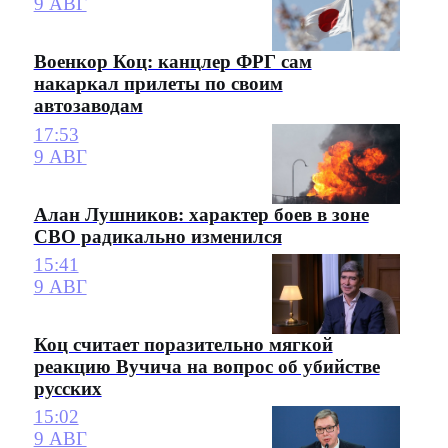
9 АВГ
Военкор Коц: канцлер ФРГ сам
накаркал прилеты по своим
автозаводам
17:53
9 АВГ
Алан Лушников: характер боев в зоне
СВО радикально изменился
15:41
9 АВГ
Коц считает поразительно мягкой
реакцию Вучича на вопрос об убийстве
русских
15:02
9 АВГ