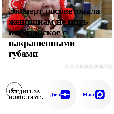
Эксперт посоветовала
женщинам не пить
шампанское с
накрашенными
губами
© GLOBALLOOKPRE
СЛЕДИТЕ ЗА
Дзен
Макс
НОВОСТЯМИ: