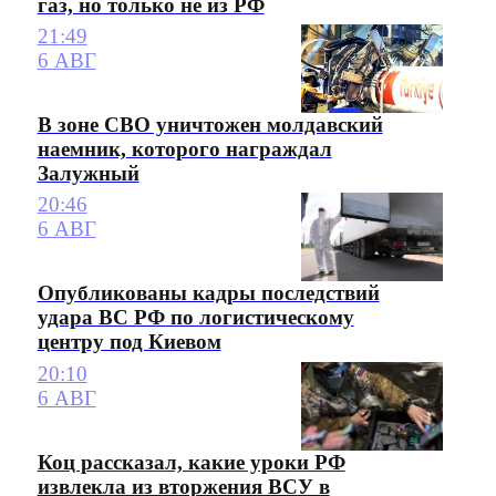
газ, но только не из РФ
21:49
6 АВГ
В зоне СВО уничтожен молдавский
наемник, которого награждал
Залужный
20:46
6 АВГ
Опубликованы кадры последствий
удара ВС РФ по логистическому
центру под Киевом
20:10
6 АВГ
Коц рассказал, какие уроки РФ
извлекла из вторжения ВСУ в