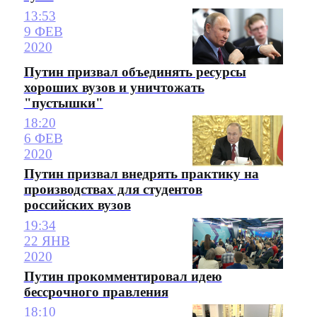
13:53
9 ФЕВ
2020
Путин призвал объединять ресурсы
хороших вузов и уничтожать
"пустышки"
18:20
6 ФЕВ
2020
Путин призвал внедрять практику на
производствах для студентов
российских вузов
19:34
22 ЯНВ
2020
Путин прокомментировал идею
бессрочного правления
18:10