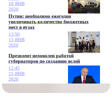
18 ЯНВ
2020
Путин: необходимо ежегодно
увеличивать количество бюджетных
мест в вузах
13:50
15 ЯНВ
2020
Президент недоволен работой
губернаторов по созданию яслей
12:45
15 ЯНВ
2020