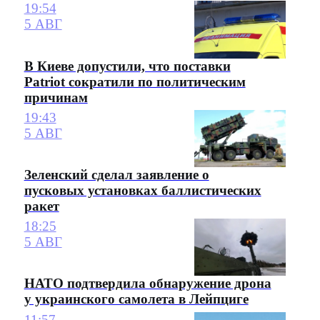
19:54
5 АВГ
В Киеве допустили, что поставки
Patriot сократили по политическим
причинам
19:43
5 АВГ
Зеленский сделал заявление о
пусковых установках баллистических
ракет
18:25
5 АВГ
НАТО подтвердила обнаружение дрона
у украинского самолета в Лейпциге
11:57