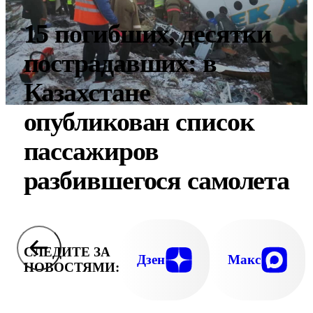
15 погибших, десятки
пострадавших: в
Казахстане
опубликован список
пассажиров
разбившегося самолета
СЛЕДИТЕ ЗА
Дзен
Макс
НОВОСТЯМИ: