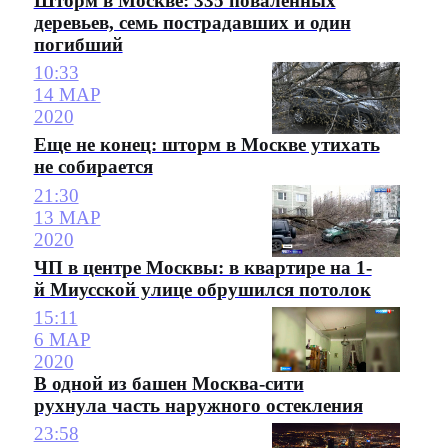
Шторм в Москве: 335 поваленных
деревьев, семь пострадавших и один
погибший
10:33
14 МАР
2020
Еще не конец: шторм в Москве утихать
не собирается
21:30
13 МАР
2020
ЧП в центре Москвы: в квартире на 1-
й Миусской улице обрушился потолок
15:11
6 МАР
2020
В одной из башен Москва-сити
рухнула часть наружного остекления
23:58