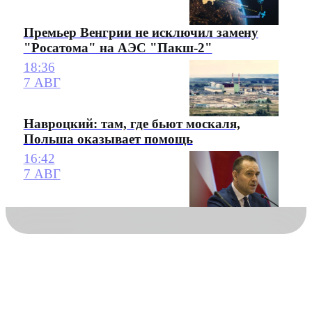
Премьер Венгрии не исключил замену
"Росатома" на АЭС "Пакш-2"
18:36
7 АВГ
Навроцкий: там, где бьют москаля,
Польша оказывает помощь
16:42
7 АВГ