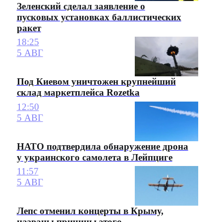
Зеленский сделал заявление о
пусковых установках баллистических
ракет
18:25
5 АВГ
Под Киевом уничтожен крупнейший
склад маркетплейса Rozetka
12:50
5 АВГ
НАТО подтвердила обнаружение дрона
у украинского самолета в Лейпциге
11:57
5 АВГ
Лепс отменил концерты в Крыму,
названы причины этого