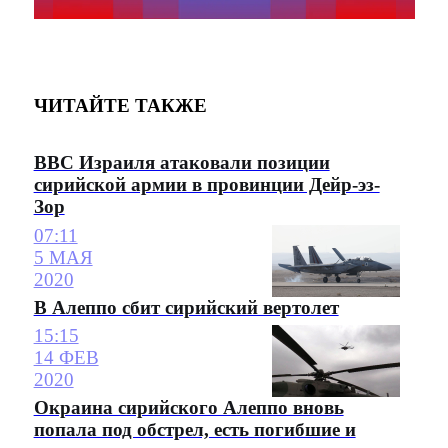
ЧИТАЙТЕ ТАКЖЕ
ВВС Израиля атаковали позиции
сирийской армии в провинции Дейр-эз-
Зор
07:11
5 МАЯ
2020
В Алеппо сбит сирийский вертолет
15:15
14 ФЕВ
2020
Окраина сирийского Алеппо вновь
попала под обстрел, есть погибшие и