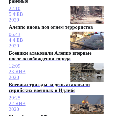
раненые
22:10
5 ФЕВ
2020
Алеппо вновь под огнем террористов
06:43
4 ФЕВ
2020
Боевики атаковали Алеппо впервые
после освобождения города
12:09
23 ЯНВ
2020
Боевики трижды за день атаковали
сирийских военных в Идлибе
20:25
22 ЯНВ
2020