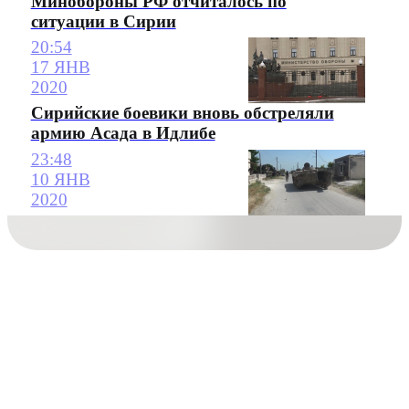
Минобороны РФ отчиталось по
ситуации в Сирии
20:54
17 ЯНВ
2020
Сирийские боевики вновь обстреляли
армию Асада в Идлибе
23:48
10 ЯНВ
2020