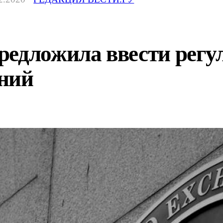
редложила ввести регу
ний