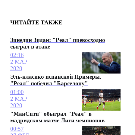
ЧИТАЙТЕ ТАКЖЕ
Зинедин Зидан: "Реал" превосходно
сыграл в атаке
02:16
2 МАР
2020
Эль-класико испанской Примеры.
"Реал" победил "Барселону"
01:00
2 МАР
2020
"МанСити" обыграл "Реал" в
мадридском матче Лиги чемпионов
00:57