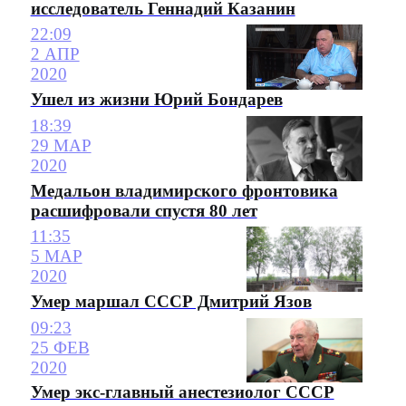
исследователь Геннадий Казанин
22:09
2 АПР
2020
Ушел из жизни Юрий Бондарев
18:39
29 МАР
2020
Медальон владимирского фронтовика
расшифровали спустя 80 лет
11:35
5 МАР
2020
Умер маршал СССР Дмитрий Язов
09:23
25 ФЕВ
2020
Умер экс-главный анестезиолог СССР