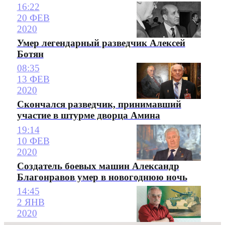
16:22
20 ФЕВ
2020
Умер легендарный разведчик Алексей
Ботян
08:35
13 ФЕВ
2020
Скончался разведчик, принимавший
участие в штурме дворца Амина
19:14
10 ФЕВ
2020
Создатель боевых машин Александр
Благонравов умер в новогоднюю ночь
14:45
2 ЯНВ
2020