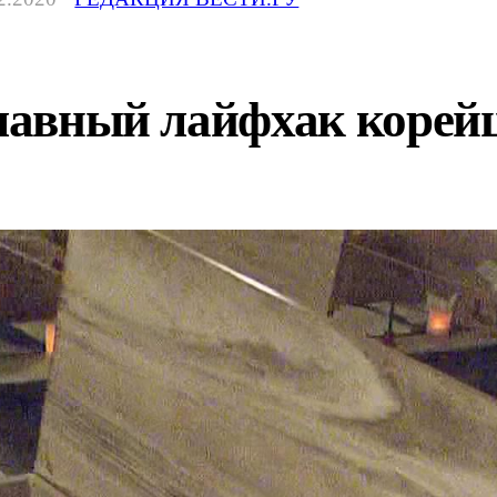
главный лайфхак корей