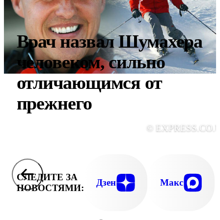
Врач назвал Шумахера
человеком, сильно
отличающимся от
прежнего
© EXPRESS.CO.
СЛЕДИТЕ ЗА
Дзен
Макс
НОВОСТЯМИ: