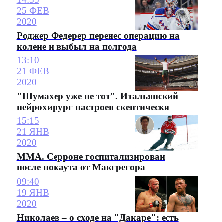
25 ФЕВ
2020
Роджер Федерер перенес операцию на
колене и выбыл на полгода
13:10
21 ФЕВ
2020
"Шумахер уже не тот". Итальянский
нейрохирург настроен скептически
15:15
21 ЯНВ
2020
ММА. Серроне госпитализирован
после нокаута от Макгрегора
09:40
19 ЯНВ
2020
Николаев – о сходе на "Дакаре": есть