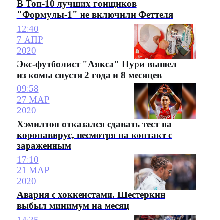
В Топ-10 лучших гонщиков
"Формулы-1" не включили Феттеля
12:40
7 АПР
2020
Экс-футболист "Аякса" Нури вышел
из комы спустя 2 года и 8 месяцев
09:58
27 МАР
2020
Хэмилтон отказался сдавать тест на
коронавирус, несмотря на контакт с
зараженным
17:10
21 МАР
2020
Авария с хоккеистами. Шестеркин
выбыл минимум на месяц
14:35