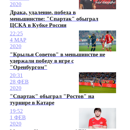
2020
Драка, удаление, победа в
меньшинстве: "Спартак" обыграл
ЦСКА в Кубке России
22:25
4 МАР
2020
"Крылья Советов" в меньшинстве не
удержали победу в игре с
"Оренбургом"
20:31
28 ФЕВ
2020
"Спартак" обыграл "Ростов" на
турнире в Катаре
19:52
1 ФЕВ
2020