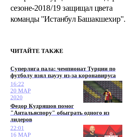
сезоне-2018/19 защищал цвета
команды "Истанбул Башакшехир".
ЧИТАЙТЕ ТАКЖЕ
Суперлига пала: чемпионат Турции по
футболу взял паузу из-за коронавируса
16:22
20 МАР
2020
Федор Кудряшов помог
"Антальяспору" обыграть одного из
лидеров
22:01
16 МАР