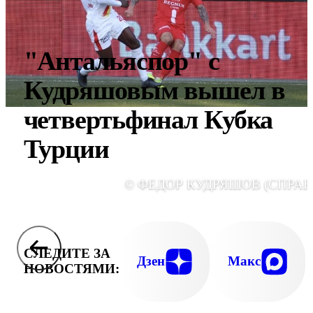
"Антальяспор" с
Кудряшовым вышел в
четвертьфинал Кубка
Турции
© ФЕДОР КУДРЯШОВ (СПРАВ
СЛЕДИТЕ ЗА
Дзен
Макс
НОВОСТЯМИ: