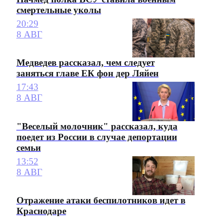
смертельные уколы
20:29
8 АВГ
Медведев рассказал, чем следует
заняться главе ЕК фон дер Ляйен
17:43
8 АВГ
"Веселый молочник" рассказал, куда
поедет из России в случае депортации
семьи
13:52
8 АВГ
Отражение атаки беспилотников идет в
Краснодаре