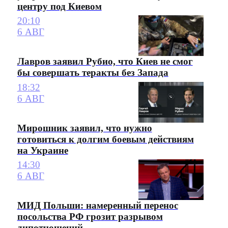
центру под Киевом
20:10
6 АВГ
Лавров заявил Рубио, что Киев не смог
бы совершать теракты без Запада
18:32
6 АВГ
Мирошник заявил, что нужно
готовиться к долгим боевым действиям
на Украине
14:30
6 АВГ
МИД Польши: намеренный перенос
посольства РФ грозит разрывом
дипотношений