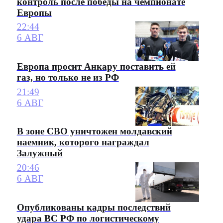
контроль после победы на чемпионате
Европы
22:44
6 АВГ
Европа просит Анкару поставить ей
газ, но только не из РФ
21:49
6 АВГ
В зоне СВО уничтожен молдавский
наемник, которого награждал
Залужный
20:46
6 АВГ
Опубликованы кадры последствий
удара ВС РФ по логистическому