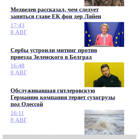
Медведев рассказал, чем следует
заняться главе ЕК фон дер Ляйен
17:43
8 АВГ
Сербы устроили митинг против
приезда Зеленского в Белград
16:48
8 АВГ
Обслуживавшая гитлеровскую
Германию компания теряет сухогрузы
под Одессой
16:11
8 АВГ