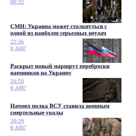
00:32
СМИ: Украина может столкнуться с
одной из наиболее серьезных неудач
22:36
8 АВГ
Раскрыт новый маршрут переброски
наемников на Украину
20:50
8 АВГ
Начмед полка ВСУ ставила военным
смертельные уколы
20:29
8 АВГ