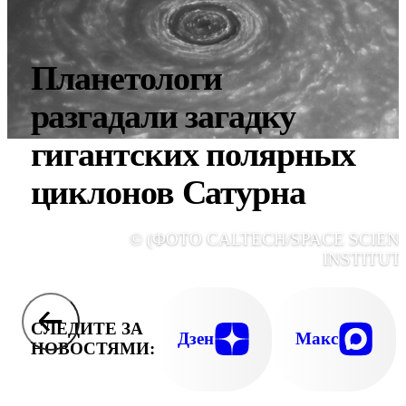
Планетологи
разгадали загадку
гигантских полярных
циклонов Сатурна
© (ФОТО CALTECH/SPACE SCIEN
INSTITUTE
СЛЕДИТЕ ЗА
Дзен
Макс
НОВОСТЯМИ: