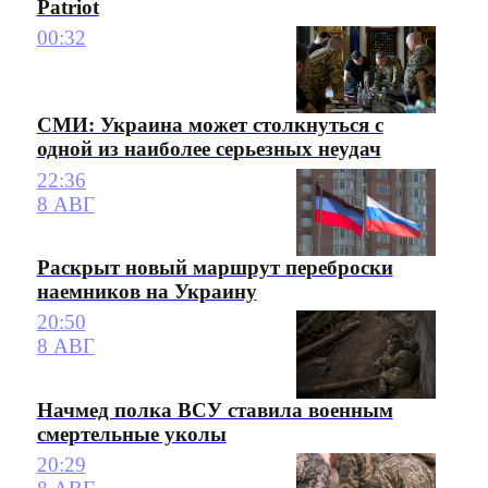
Patriot
00:32
СМИ: Украина может столкнуться с
одной из наиболее серьезных неудач
22:36
8 АВГ
Раскрыт новый маршрут переброски
наемников на Украину
20:50
8 АВГ
Начмед полка ВСУ ставила военным
смертельные уколы
20:29