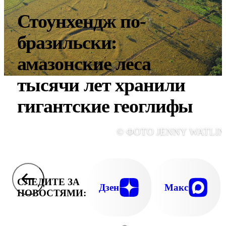
Стоунхендж по-
бразильски:
амазонские леса
тысячи лет хранили
гигантские геоглифы
© ФОТО JENNY WATLIN
СЛЕДИТЕ ЗА
Дзен
Макс
НОВОСТЯМИ: