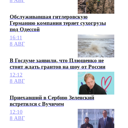
8 АВГ
Обслуживавшая гитлеровскую
Германию компания теряет сухогрузы
под Одессой
16:11
8 АВГ
В Госдуме заявили, что Плющенко не
стоит ждать грантов на шоу от России
12:12
8 АВГ
Приехавший в Сербию Зеленский
встретился с Вучичем
12:10
8 АВГ