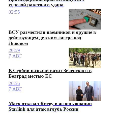
угрозой ракетного удара
02:55
ВСУ разместили наемников и оружие в
действующем детском лагере под
Львовом
20:59
7 АВГ
В Сербии назвали визит Зеленского в
Белград местью ЕС
20:56
7 АВГ
Маск отказал Киеву в использовании
Starlink для атак вглубь России