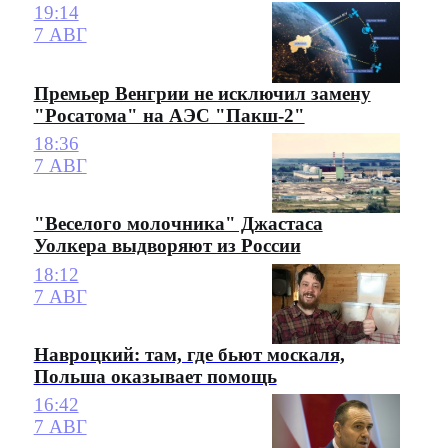
19:14
7 АВГ
Премьер Венгрии не исключил замену
"Росатома" на АЭС "Пакш-2"
18:36
7 АВГ
"Веселого молочника" Джастаса
Уолкера выдворяют из России
18:12
7 АВГ
Навроцкий: там, где бьют москаля,
Польша оказывает помощь
16:42
7 АВГ