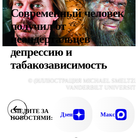
Современный человек
получил от
неандертальцев
депрессию и
табакозависимость
© (ИЛЛЮСТРАЦИЯ MICHAEL SMELTZE
VANDERBILT UNIVERSITY
СЛЕДИТЕ ЗА
Дзен
Макс
НОВОСТЯМИ: