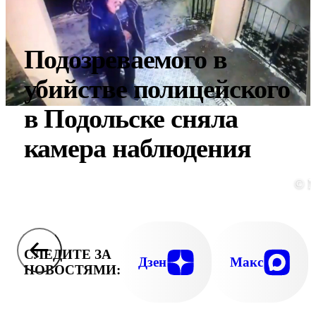
Подозреваемого в
убийстве полицейского
в Подольске сняла
камера наблюдения
© 
СЛЕДИТЕ ЗА
Дзен
Макс
НОВОСТЯМИ: