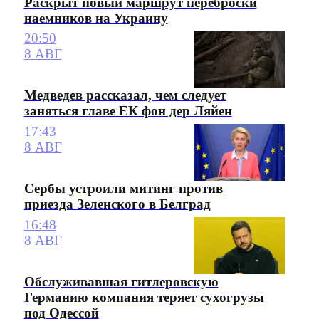
Раскрыт новый маршрут переброски
наемников на Украину
20:50
8 АВГ
Медведев рассказал, чем следует
заняться главе ЕК фон дер Ляйен
17:43
8 АВГ
Сербы устроили митинг против
приезда Зеленского в Белград
16:48
8 АВГ
Обслуживавшая гитлеровскую
Германию компания теряет сухогрузы
под Одессой