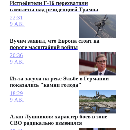
Истребители F-16 перехватили
самолеты над резиденцией Трампа
22:31
9 АВГ
Вучич заявил, что Европа стоит на
пороге масштабной войны
20:36
9 АВГ
Из-за засухи на реке Эльбе в Германии
показались "камни голода"
18:29
9 АВГ
Алан Лушников: характер боев в зоне
СВО радикально изменился