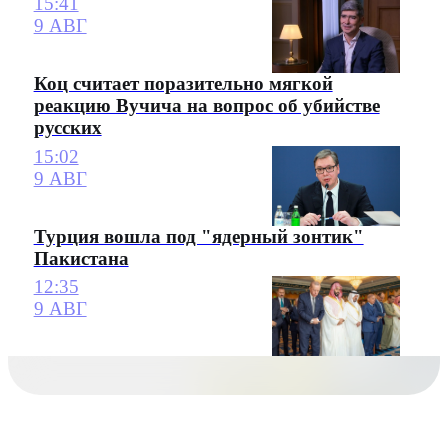
15:41
9 АВГ
Коц считает поразительно мягкой
реакцию Вучича на вопрос об убийстве
русских
15:02
9 АВГ
Турция вошла под "ядерный зонтик"
Пакистана
12:35
9 АВГ