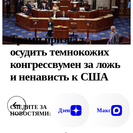
Трамп призвал
осудить темнокожих
конгрессвумен за ложь
и ненависть к США
СЛЕДИТЕ ЗА
Дзен
Макс
НОВОСТЯМИ: