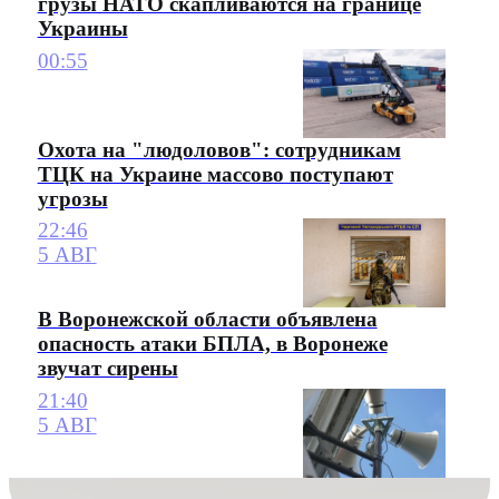
грузы НАТО скапливаются на границе
Украины
00:55
Охота на "людоловов": сотрудникам
ТЦК на Украине массово поступают
угрозы
22:46
5 АВГ
В Воронежской области объявлена
опасность атаки БПЛА, в Воронеже
звучат сирены
21:40
5 АВГ