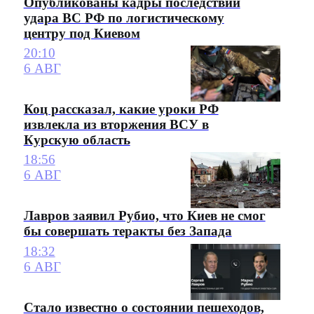
Опубликованы кадры последствий
удара ВС РФ по логистическому
центру под Киевом
20:10
6 АВГ
Коц рассказал, какие уроки РФ
извлекла из вторжения ВСУ в
Курскую область
18:56
6 АВГ
Лавров заявил Рубио, что Киев не смог
бы совершать теракты без Запада
18:32
6 АВГ
Стало известно о состоянии пешеходов,