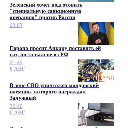
Зеленский хочет подготовить
"специальную санкционную
операцию" против России
03:03
Европа просит Анкару поставить ей
газ, но только не из РФ
21:49
6 АВГ
В зоне СВО уничтожен молдавский
наемник, которого награждал
Залужный
20:46
6 АВГ