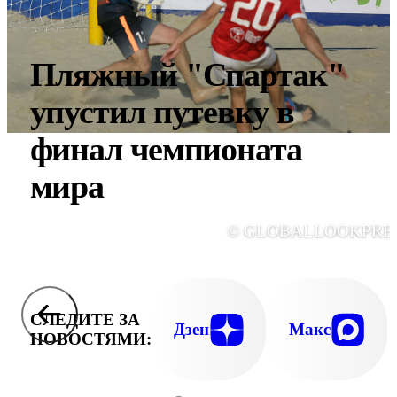
Пляжный "Спартак"
упустил путевку в
финал чемпионата
мира
© GLOBALLOOKPRE
СЛЕДИТЕ ЗА
Дзен
Макс
НОВОСТЯМИ: