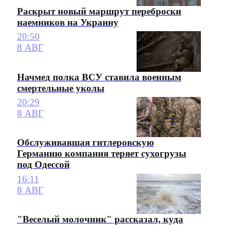
Раскрыт новый маршрут переброски
наемников на Украину
20:50
8 АВГ
Начмед полка ВСУ ставила военным
смертельные уколы
20:29
8 АВГ
Обслуживавшая гитлеровскую
Германию компания теряет сухогрузы
под Одессой
16:11
8 АВГ
"Веселый молочник" рассказал, куда