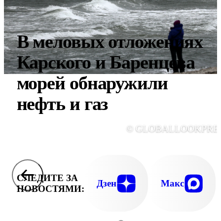
В меловых отложениях
Карского и Баренцева
морей обнаружили
нефть и газ
© GLOBALLOOKPRE
СЛЕДИТЕ ЗА
Дзен
Макс
НОВОСТЯМИ: