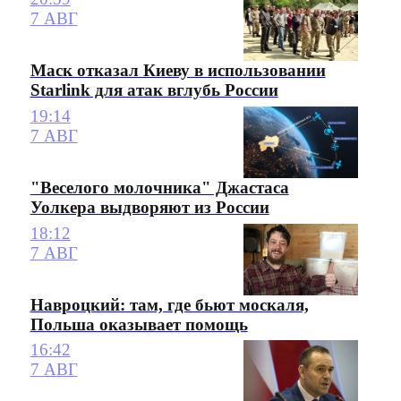
7 АВГ
Маск отказал Киеву в использовании
Starlink для атак вглубь России
19:14
7 АВГ
"Веселого молочника" Джастаса
Уолкера выдворяют из России
18:12
7 АВГ
Навроцкий: там, где бьют москаля,
Польша оказывает помощь
16:42
7 АВГ