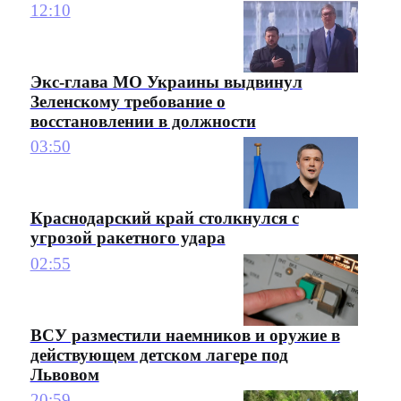
12:10
Экс-глава МО Украины выдвинул
Зеленскому требование о
восстановлении в должности
03:50
Краснодарский край столкнулся с
угрозой ракетного удара
02:55
ВСУ разместили наемников и оружие в
действующем детском лагере под
Львовом
20:59