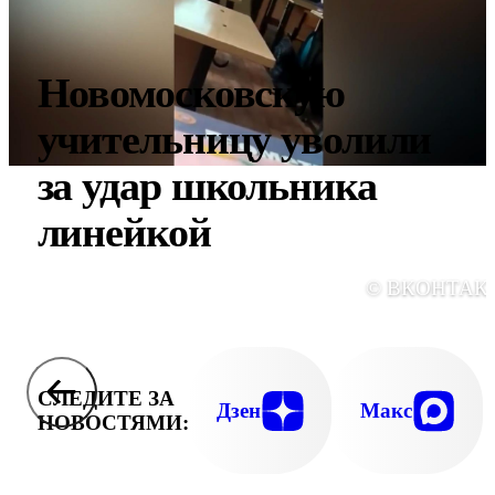
Новомосковскую
учительницу уволили
за удар школьника
линейкой
© ВКОНТАК
СЛЕДИТЕ ЗА
Дзен
Макс
НОВОСТЯМИ: