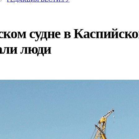
ком судне в Каспийско
али люди