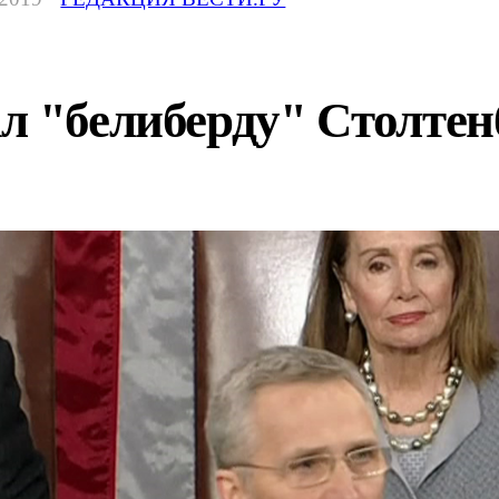
л "белиберду" Столтен